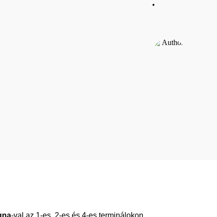
•
gna
-val az 1-es, 2-es és 4-es terminálokon,