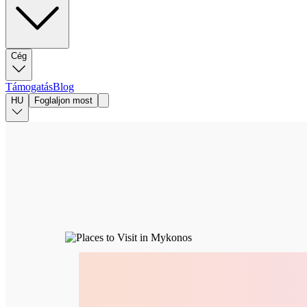
Cég
Támogatás
Blog
HU
Foglaljon most