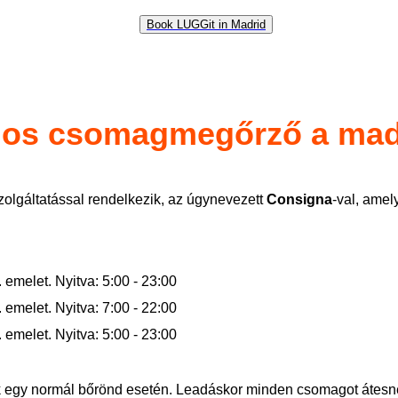
Book LUGGit in Madrid
los csomagmegőrző a madr
olgáltatással rendelkezik, az úgynevezett
Consigna
-val, ame
. emelet. Nyitva: 5:00 - 23:00
. emelet. Nyitva: 7:00 - 22:00
. emelet. Nyitva: 5:00 - 23:00
ak egy normál bőrönd esetén. Leadáskor minden csomagot átesne