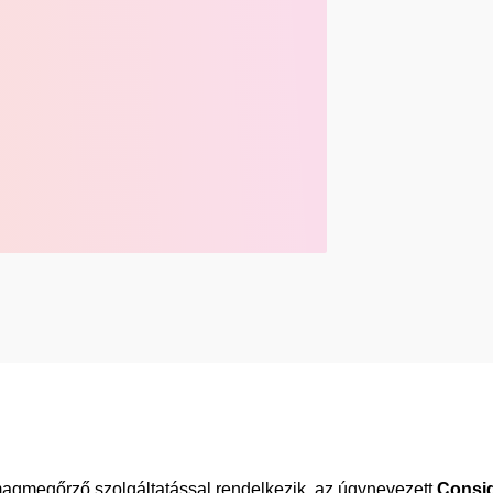
magmegőrző szolgáltatással rendelkezik, az úgynevezett
Consi