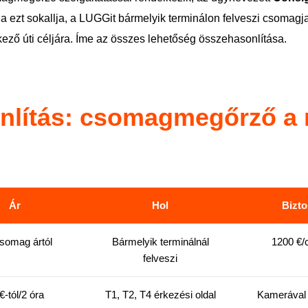
Ha ezt sokallja, a LUGGit bármelyik terminálon felveszi csomagj
kező úti céljára. Íme az összes lehetőség összehasonlítása.
nlítás: csomagmegőrző a 
Ár
Hol
Bizto
csomag ártól
Bármelyik terminálnál
1200 €
felveszi
€-tól/2 óra
T1, T2, T4 érkezési oldal
Kamerával 