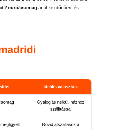
ait
2 euró/csomag
ártól kezdődően, és
madridi
sítás
Ideális választás:
/csomag
Gyaloglás nélkül, házhoz
szállítással
megfigyelt
Rövid átszállások a