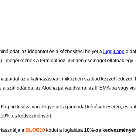
minálodat, az időpontot és a kézbesítési helyet a
luggit.app
olda
)
- megérkeznek a terminálhoz, minden csomagot ellatnak egy il
agjaidat az alkalmazásban, miközben szabad kézzel fedezed f
s a szállodádba, az Atocha pályaudvarra, az IFEMA-ba vagy vis
 €
-ig biztosítva van. Figyeljük a járatodat késések esetén, és a
 10%-os kedvezményért.
Használja a
BLOG10
kódot a foglalása
10%-os kedvezményé