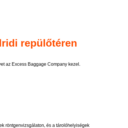
idi repülőtéren
lyet az Excess Baggage Company kezel.
k röntgenvizsgálaton, és a tárolóhelyiségek