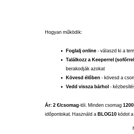
Hogyan működik:
Foglalj online
- válaszd ki a ter
Találkozz a Keeperrel (sofőrrel
berakodják azokat
Kövesd élőben
- kövesd a csom
Vedd vissza bárhol
- kézbesíté
Ár:
2 €/csomag
-tól. Minden csomag
1200
időpontokat. Használd a
BLOG10
kódot a