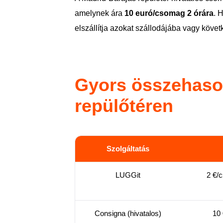
amelynek ára
10 euró/csomag 2 órára
. 
elszállítja azokat szállodájába vagy követ
Gyors összehaso
repülőtéren
Szolgáltatás
LUGGit
2 €/
Consigna (hivatalos)
10 