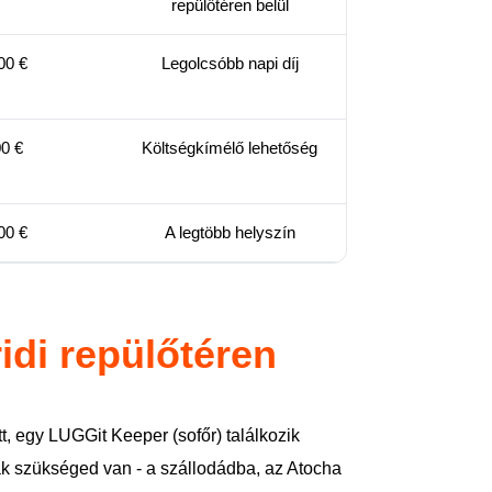
repülőtéren belül
00 €
Legolcsóbb napi díj
00 €
Költségkímélő lehetőség
00 €
A legtöbb helyszín
idi repülőtéren
, egy LUGGit Keeper (sofőr) találkozik
sak szükséged van - a szállodádba, az Atocha