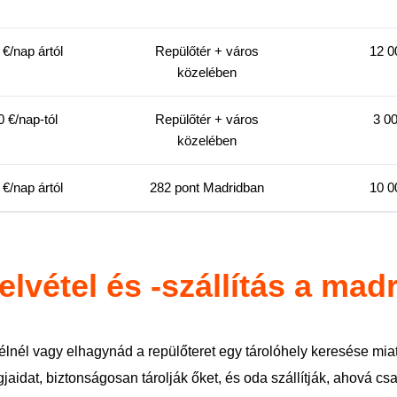
 €/nap ártól
Repülőtér + város
12 0
közelében
0 €/nap-tól
Repülőtér + város
3 0
közelében
 €/nap ártól
282 pont Madridban
10 0
vétel és -szállítás a madr
nél vagy elhagynád a repülőteret egy tárolóhely keresése miatt
jaidat, biztonságosan tárolják őket, és oda szállítják, ahová c