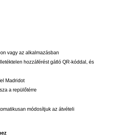
lon vagy az alkalmazásban
letéktelen hozzáférést gátló QR-kóddal, és
el Madridot
sza a repülőtérre
utomatikusan módosítjuk az átvételi
hez