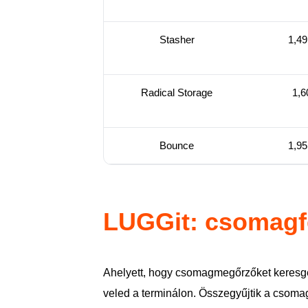
Stasher
1,49
Radical Storage
1,6
Bounce
1,95
LUGGit: csomagfel
Ahelyett, hogy csomagmegőrzőket keresgél
veled a terminálon. Összegyűjtik a csomag