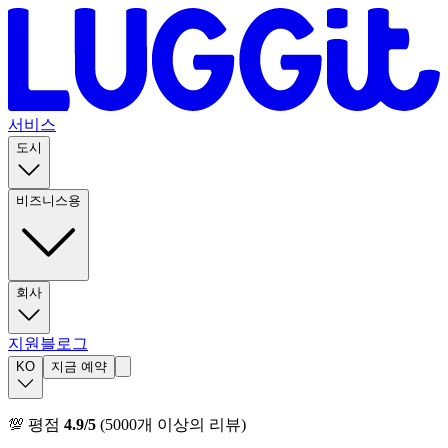
서비스
도시
비즈니스용
회사
지원
블로그
KO
지금 예약
💯 평점
4.9/5
(5000개 이상의 리뷰)