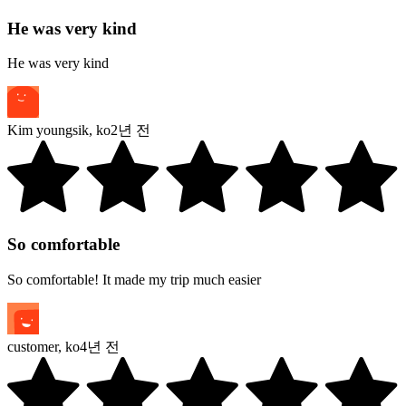
He was very kind
He was very kind
Kim youngsik
,
ko
2년 전
So comfortable
So comfortable! It made my trip much easier
customer
,
ko
4년 전