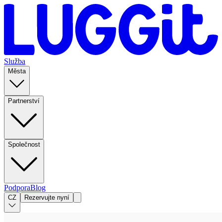
Služba
Města
Partnerství
Společnost
Podpora
Blog
CZ
Rezervujte nyní