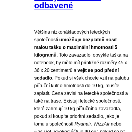
odbavené
Většina nízkonákladových leteckých
společností
umožňuje bezplatně nosit
malou tašku o maximální hmotnosti 5
kilogramů
. Toto zavazadlo, obvykle taška na
notebook, by mělo mít přibližné rozměry 45 x
36 x 20 centimetrů a
vejít se pod přední
sedadlo
. Pokud si však chcete vzít na palubu
příruční kufr o hmotnosti do 10 kg, musíte
zaplatit. Cena závisí na letecké společnosti a
také na trase. Existují letecké společnosti,
které zahrnují 10 kg příručního zavazadla,
pokud si koupíte prioritní sedadlo, jako je
tomu u společností
Ryanair
,
WizzAir
nebo
EasyJet
.
Vueling
účtuje 40 eur, pokud se na