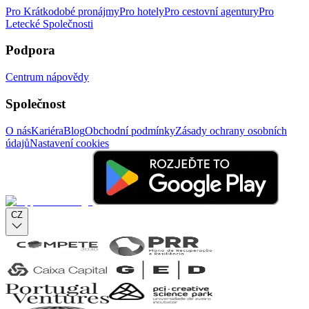
Pro Krátkodobé pronájmy
Pro hotely
Pro cestovní agentury
Pro
Letecké Společnosti
Podpora
Centrum nápovědy
Společnost
O nás
Kariéra
Blog
Obchodní podmínky
Zásady ochrany osobních
údajů
Nastavení cookies
CZ