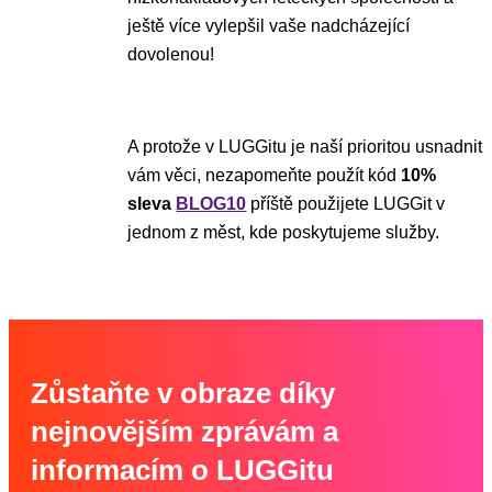
ještě více vylepšil vaše nadcházející
dovolenou!
A protože v LUGGitu je naší prioritou usnadnit
vám věci, nezapomeňte použít kód
10%
sleva
BLOG10
příště použijete LUGGit v
jednom z měst, kde poskytujeme služby.
Zůstaňte v obraze díky
nejnovějším zprávám a
informacím o LUGGitu