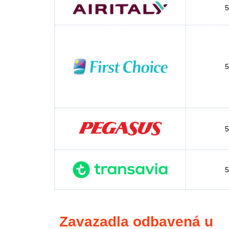
5
5
5
5
Zavazadla odbavená u