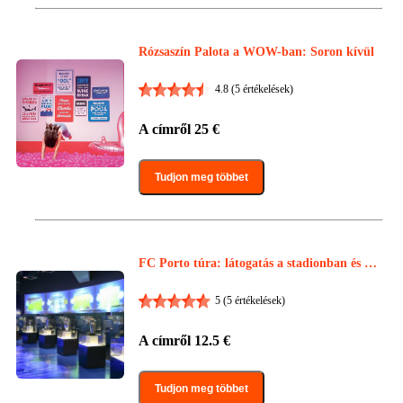
Rózsaszín Palota a WOW-ban: Soron kívül
4.8
(5 értékelések)
A címről
25
€
Tudjon meg többet
FC Porto túra: látogatás a stadionban és a
múzeumban
5
(5 értékelések)
A címről
12.5
€
Tudjon meg többet