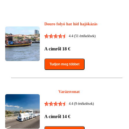
Douro folyó hat híd hajókázás
4.4
(51 értékelések)
A címről
18
€
Tudjon meg többet
Varázsvonat
4.4
(9 értékelések)
A címről
14
€