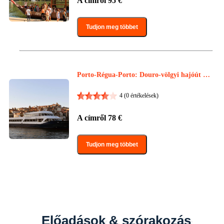
A címről
95
€
Tudjon meg többet
Porto-Régua-Porto: Douro-völgyi hajóút re
ggelivel és ebéddel
4
(0 értékelések)
A címről
78
€
Tudjon meg többet
Előadások & szórakozás