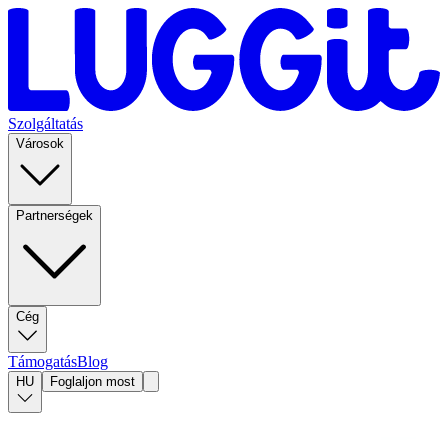
Szolgáltatás
Városok
Partnerségek
Cég
Támogatás
Blog
HU
Foglaljon most