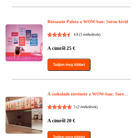
Rózsaszín Palota a WOW-ban: Soron kívül
4.8
(5 értékelések)
A címről
25
€
Tudjon meg többet
A csokoládé története a WOW-ban: Soron
kívül
5
(2 értékelések)
A címről
20
€
Tudjon meg többet