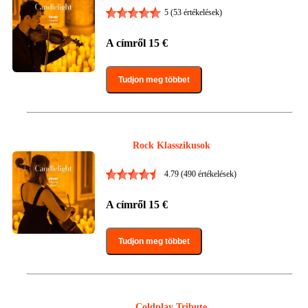
5
(53 értékelések)
A címről
15
€
Tudjon meg többet
Rock Klasszikusok
4.79
(490 értékelések)
A címről
15
€
Tudjon meg többet
Coldplay Tribute