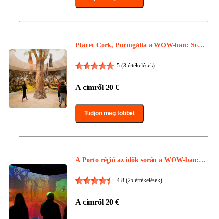
Planet Cork, Portugália a WOW-ban: Soro
n kívül
5
(3 értékelések)
A címről
20
€
Tudjon meg többet
A Porto régió az idők során a WOW-ban: S
oron kívül
4.8
(25 értékelések)
A címről
20
€