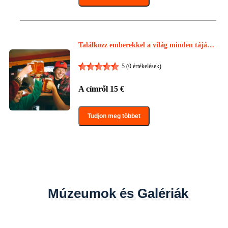
Találkozz emberekkel a világ minden tájáró
l a Porto Pub Crawl-on!
5
(0 értékelések)
A címről
15
€
Tudjon meg többet
Múzeumok és Galériák