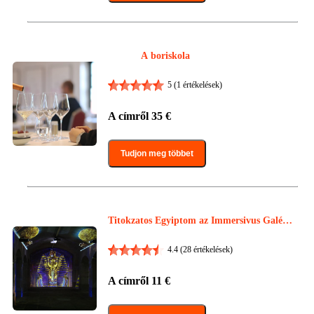
A boriskola
5
(1 értékelések)
A címről
35
€
Tudjon meg többet
Titokzatos Egyiptom az Immersivus Galériá
ban
4.4
(28 értékelések)
A címről
11
€