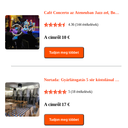
Café Concerto az Ateneuban Jazz-zel, Bossa
Novával és Tiszteletadásokkal
4.36
(144 értékelések)
A címről
10
€
Tudjon meg többet
Nortada: Gyárlátogatás 5 sör kóstolással és
vacsorával
5
(18 értékelések)
A címről
17
€
Tudjon meg többet