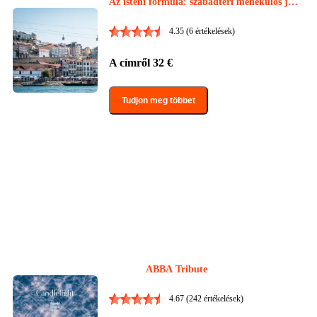
Az isteni formula: szabadtéri menekülős ját
ék
4.35
(6 értékelések)
A címről
32
€
Tudjon meg többet
ABBA Tribute
4.67
(242 értékelések)