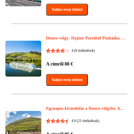
Tudjon meg többet
Douro-völgy: Hajóút Portóból Pinhãóba re
ggelivel, ebéddel és borral
4
(0 értékelések)
A címről
88
€
Tudjon meg többet
Egynapos kirándulás a Douro-völgybe, hajó
kázással és portói borkóstolóval
4.9
(21 értékelések)