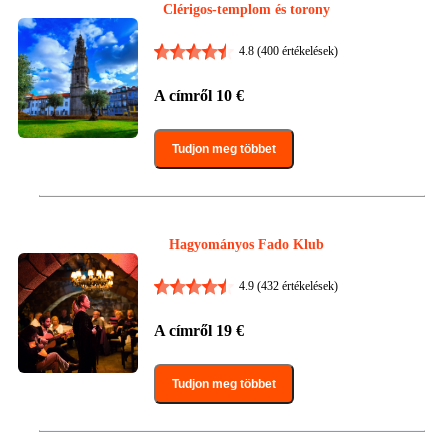
Clérigos-templom és torony
4.8
(400 értékelések)
A címről
10
€
Tudjon meg többet
Hagyományos Fado Klub
4.9
(432 értékelések)
A címről
19
€
Tudjon meg többet