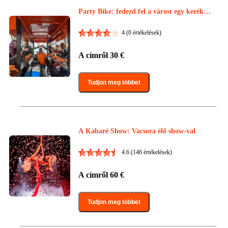
Party Bike: fedezd fel a várost egy kerékpár
on korlátlan itallal
4
(0 értékelések)
A címről
30
€
Tudjon meg többet
A Kabaré Show: Vacsora élő show-val
4.6
(146 értékelések)
A címről
60
€
Tudjon meg többet