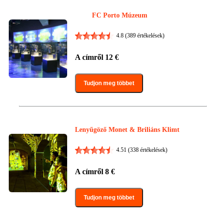
FC Porto Múzeum
4.8
(389 értékelések)
A címről
12
€
Tudjon meg többet
Lenyűgöző Monet & Briliáns Klimt
4.51
(338 értékelések)
A címről
8
€
Tudjon meg többet