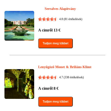
Serralves Alapítvány
4.8
(81 értékelések)
A címről
13
€
Tudjon meg többet
Lenyűgöző Monet & Briliáns Klimt
4.7
(338 értékelések)
A címről
8
€
Tudjon meg többet