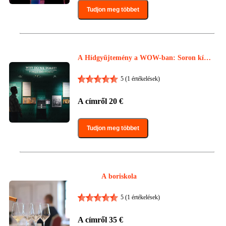
Tudjon meg többet
A Hídgyűjtemény a WOW-ban: Soron kívü
l
5
(1 értékelések)
A címről
20
€
Tudjon meg többet
A boriskola
5
(1 értékelések)
A címről
35
€