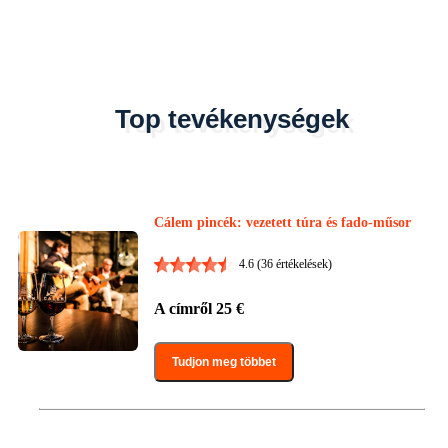
Top tevékenységek
Cálem pincék: vezetett túra és fado-műsor
4.6
(36 értékelések)
A címről
25
€
Tudjon meg többet