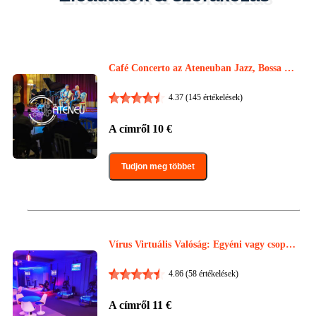
Café Concerto az Ateneuban Jazz, Bossa No
va és Tribute előadásokkal
4.37
(145 értékelések)
A címről
10
€
Tudjon meg többet
Vírus Virtuális Valóság: Egyéni vagy csopor
tos virtuális valóság élmények
4.86
(58 értékelések)
A címről
11
€