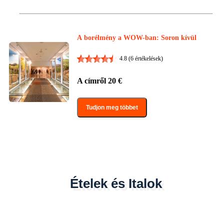
A borélmény a WOW-ban: Soron kívül
4.8
(6 értékelések)
A címről
20
€
Tudjon meg többet
Ételek és Italok