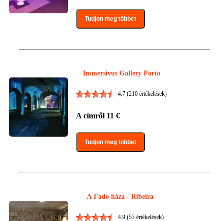
Tudjon meg többet
Immersivus Gallery Porto
4.7
(210 értékelések)
A címről
11
€
Tudjon meg többet
A Fado háza - Ribeira
4.9
(53 értékelések)