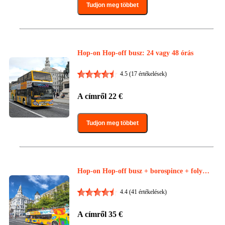
Tudjon meg többet
Hop-on Hop-off busz: 24 vagy 48 órás
4.5
(17 értékelések)
A címről
22
€
Tudjon meg többet
Hop-on Hop-off busz + borospince + folya
mi hajóút
4.4
(41 értékelések)
A címről
35
€