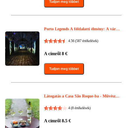
Tudjon meg többet
Porto Legends A földalatti élmény: A város
legendái!
4.56
(587 értékelések)
A címről
8
€
Tudjon meg többet
Látogatás a Casa São Roque-ba - Művészeti
Központ
4
(8 értékelések)
A címről
8.5
€