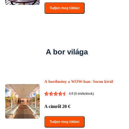
Tudjon meg többet
A bor világa
A borélmény a WOW-ban: Soron kívül
4.8
(6 értékelések)
A címről
20
€
Tudjon meg többet