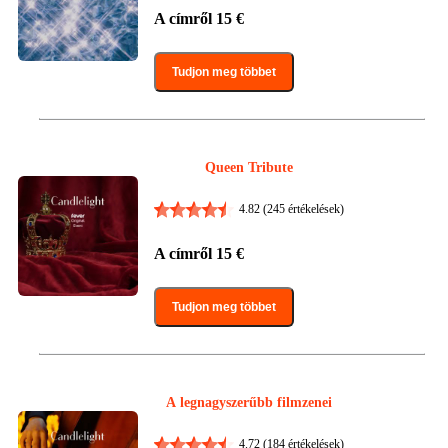
A címről
15
€
Tudjon meg többet
Queen Tribute
4.82
(245 értékelések)
A címről
15
€
Tudjon meg többet
A legnagyszerűbb filmzenei
4.72
(184 értékelések)