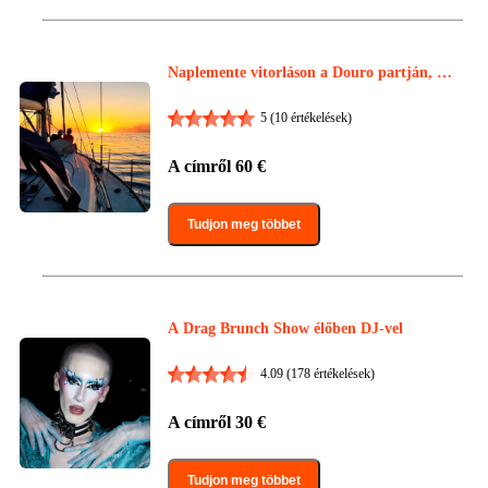
Naplemente vitorláson a Douro partján, Po
rtóival
5
(10 értékelések)
A címről
60
€
Tudjon meg többet
A Drag Brunch Show élőben DJ-vel
4.09
(178 értékelések)
A címről
30
€
Tudjon meg többet