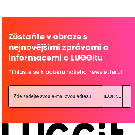
Zůstaňte v obraze s
nejnovějšími zprávami a
informacemi o LUGGitu
Přihlaste se k odběru našeho newsletteru!
PŘIHLÁSIT SE NA