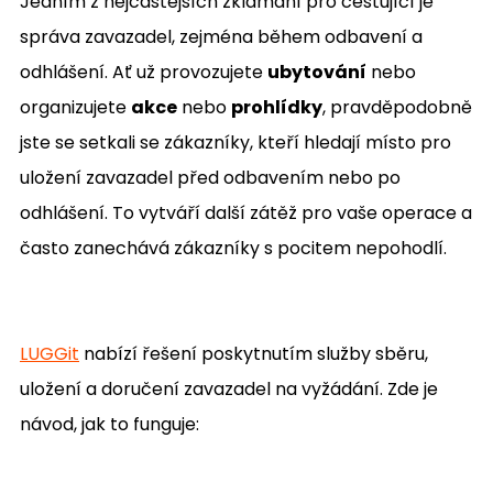
Jedním z nejčastějších zklamání pro cestující je
správa zavazadel, zejména během odbavení a
odhlášení. Ať už provozujete
ubytování
nebo
organizujete
akce
nebo
prohlídky
, pravděpodobně
jste se setkali se zákazníky, kteří hledají místo pro
uložení zavazadel před odbavením nebo po
odhlášení. To vytváří další zátěž pro vaše operace a
často zanechává zákazníky s pocitem nepohodlí.
LUGGit
nabízí řešení poskytnutím služby sběru,
uložení a doručení zavazadel na vyžádání. Zde je
návod, jak to funguje: