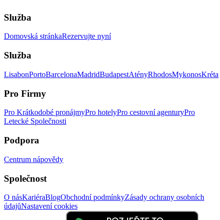
Služba
Domovská stránka
Rezervujte nyní
Služba
Lisabon
Porto
Barcelona
Madrid
Budapest
Atény
Rhodos
Mykonos
Kréta
Pro Firmy
Pro Krátkodobé pronájmy
Pro hotely
Pro cestovní agentury
Pro
Letecké Společnosti
Podpora
Centrum nápovědy
Společnost
O nás
Kariéra
Blog
Obchodní podmínky
Zásady ochrany osobních
údajů
Nastavení cookies