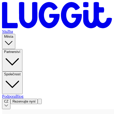
Služba
Města
Partnerství
Společnost
Podpora
Blog
CZ
Rezervujte nyní