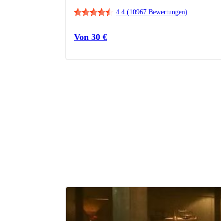
4.4
(10967 Bewertungen)
Von
30
€
en Sie mehr