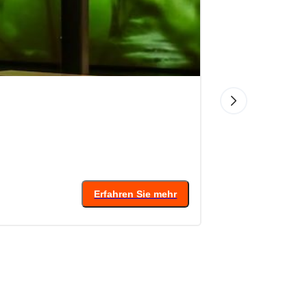
4.8
(
Von
30
€
Erfahren Sie mehr