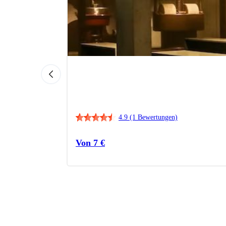
4.9
(1 Bewertungen)
Von
7
€
en Sie mehr