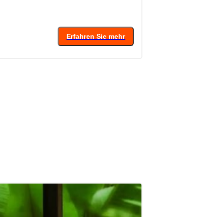
4.7
(
Von
24
€
Erfahren Sie mehr