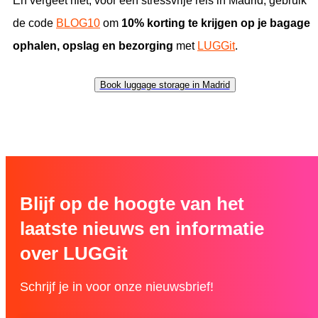
En vergeet niet, voor een stressvrije reis in Madrid, gebruik
de code
BLOG10
om
10% korting te krijgen op je bagage
ophalen, opslag en bezorging
met
LUGGit
.
Book luggage storage in Madrid
Blijf op de hoogte van het
laatste nieuws en informatie
over LUGGit
Schrijf je in voor onze nieuwsbrief!