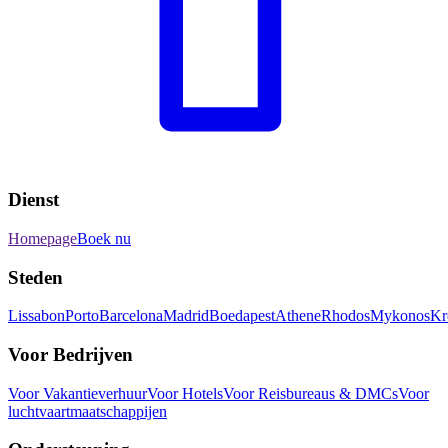
Dienst
Homepage
Boek nu
Steden
Lissabon
Porto
Barcelona
Madrid
Boedapest
Athene
Rhodos
Mykonos
Kr
Voor Bedrijven
Voor Vakantieverhuur
Voor Hotels
Voor Reisbureaus & DMCs
Voor
luchtvaartmaatschappijen