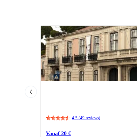
4.5
(49 reviews)
Vanaf
20
€
r te weten