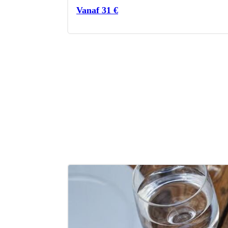
Vanaf
31
€
r te weten