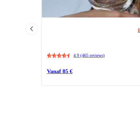
4.9
(465 reviews)
Vanaf
85
€
r te weten