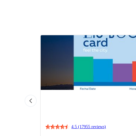
4.5
(17955 reviews)