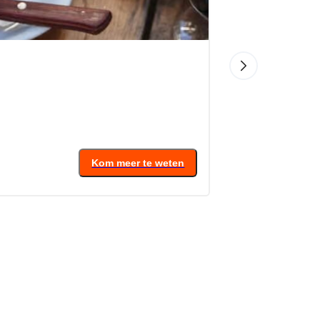
4.6
(
Vanaf
16
€
Kom meer te weten