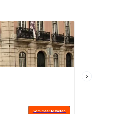
4.5
(
Vanaf
15
€
Kom meer te weten