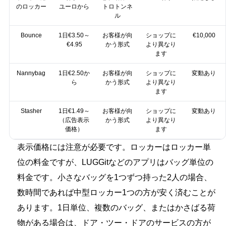
のロッカー
ユーロから
トロトンネ
ル
Bounce
1日€3.50～
お客様が向
ショップに
€10,000
€4.95
かう形式
より異なり
ます
Nannybag
1日€2.50か
お客様が向
ショップに
変動あり
ら
かう形式
より異なり
ます
Stasher
1日€1.49～
お客様が向
ショップに
変動あり
（広告表示
かう形式
より異なり
価格）
ます
表示価格には注意が必要です。ロッカーはロッカー単
位の料金ですが、LUGGitなどのアプリはバッグ単位の
料金です。小さなバッグを1つずつ持った2人の場合、
数時間であれば中型ロッカー1つの方が安く済むことが
あります。1日単位、複数のバッグ、またはかさばる荷
物がある場合は、ドア・ツー・ドアのサービスの方が