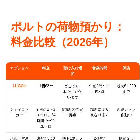
ポルトの荷物預かり：
料金比較（2026年）
オプション
料金
預け入れ場
営業時間
保険
所
LUGGit
1個€2〜
どこでも -
午前8時〜午
最大€1,200
私たちが伺
後8時
まで
います
シティロッ
2時間 2〜3
9箇所の固定
場所により
監視カメラ
カー
ユーロ、24
拠点
異なります
作動中
時間 7〜11
ユーロ
ポルト空港
3時間 3.60
地下1階、メ
24時間
指定なし