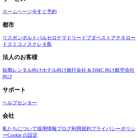
ホームページ
今すぐ予約
都市
リスボン
ポルト
バルセロナ
マドリード
ブダペスト
アテネ
ロー
ドス
ミコノス
クレタ島
法人のお客様
短期レンタル向け
ホテル向け
旅行会社 & DMC 向け
航空会社
向け
サポート
ヘルプセンター
会社
私たちについて
採用情報
ブログ
利用規約
プライバシーポリシ
ー
Cookie の設定