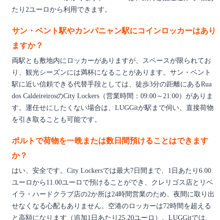
たり2ユーロから利用できます。
サン・ベント駅やカンパニャン駅にコインロッカーはあり
ますか？
両駅とも敷地内にロッカーがありますが、スペースが限られてお
り、観光シーズンには満杯になることがあります。サン・ベント
駅に近い信頼できる代替手段としては、徒歩3分の距離にあるRua
dos CaldeireirosのCity Lockers（営業時間：09:00～21:00）がありま
す。運任せにしたくない場合は、LUGGitが駅まで伺い、直接荷物
を引き取ることも可能です。
ポルトで荷物を一晩または数日間預けることはできます
か？
はい、安全です。City Lockersでは最大7日間まで、1日あたり6.00
ユーロから11.00ユーロで預けることができ、クレリゴス店とリベ
イラ・ハードクラブ店の2か所は24時間営業のため、夜間に取り出
せなくなる心配もありません。空港のロッカーは72時間を超える
と高額になります（追加1日あたり25.20ユーロ）。LUGGitでは、