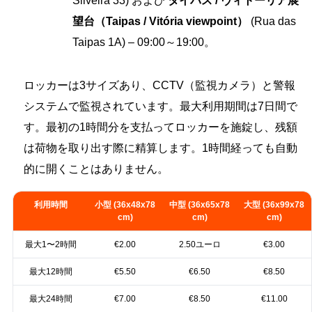
Silveira 33) および
タイパス / ヴィトーリア展
望台（Taipas / Vitória viewpoint）
(Rua das
Taipas 1A) – 09:00～19:00。
ロッカーは3サイズあり、CCTV（監視カメラ）と警報
システムで監視されています。最大利用期間は7日間で
す。最初の1時間分を支払ってロッカーを施錠し、残額
は荷物を取り出す際に精算します。1時間経っても自動
的に開くことはありません。
利用時間
小型 (36x48x78
中型 (36x65x78
大型 (36x99x78
cm)
cm)
cm)
最大1〜2時間
€2.00
2.50ユーロ
€3.00
最大12時間
€5.50
€6.50
€8.50
最大24時間
€7.00
€8.50
€11.00