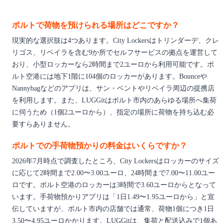
ポルトで荷物を預けられる場所はどこですか？
現実的な選択肢は4つあります。City Lockersはトリンダーデ、クレ
リゴス、リベイラを含む9か所でセルフサービスの拠点を運営して
おり、小型ロッカーなら2時間まで2ユーロから利用可能です。ポ
ルト空港には地下1階に104個のロッカーがあります。Bounceや
Nannybagなどのアプリは、サン・ベントやリベイラ周辺の提携店
を利用します。また、LUGGitはポルト市内のあらゆる場所へ集荷
に伺うため（1個2ユーロから）、指定の場所に荷物を持ち込む必
要すらありません。
ポルトでの手荷物預かりの料金はいくらですか？
2026年7月時点で調査したところ、City Lockersはロッカーのサイズ
に応じて2時間まで2.00〜3.00ユーロ、24時間まで7.00〜11.00ユー
ロです。ポルト空港のロッカーは3時間で3.60ユーロからとなって
います。手荷物預かりアプリは「1日1.49〜1.95ユーロから」と宣
伝していますが、ポルト市内の店舗では通常、荷物1個につき1日
3.50〜4.95ユーロかかります。LUGGitは、集荷と配送込みで1個あ