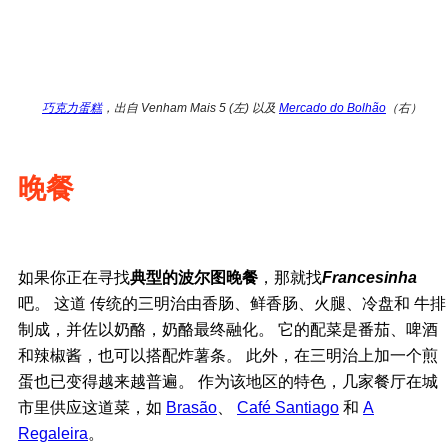
巧克力蛋糕
，出自 Venham Mais 5 (左) 以及
Mercado do Bolhão
（右）
晚餐
如果你正在寻找
典型的波尔图晚餐
，那就找
Francesinha
吧。 这道 传统的三明治由香肠、鲜香肠、火腿、冷盘和 牛排
制成，并佐以奶酪，奶酪最终融化。 它的配菜是番茄、啤酒
和辣椒酱，也可以搭配炸薯条。 此外，在三明治上加一个煎
蛋也已变得越来越普遍。 作为该地区的特色，几家餐厅在城
市里供应这道菜，如
Brasão
、
Café Santiago
和
A
Regaleira
。