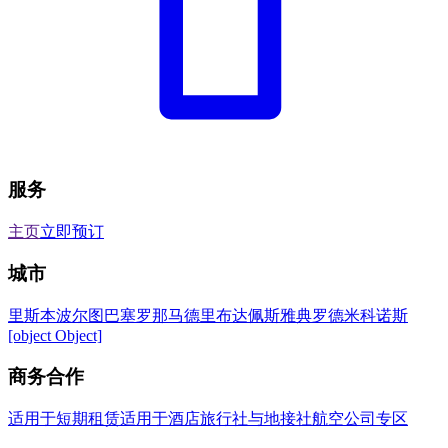
服务
主页
立即预订
城市
里斯本
波尔图
巴塞罗那
马德里
布达佩斯
雅典
罗德
米科诺斯
[object Object]
商务合作
适用于短期租赁
适用于酒店
旅行社与地接社
航空公司专区